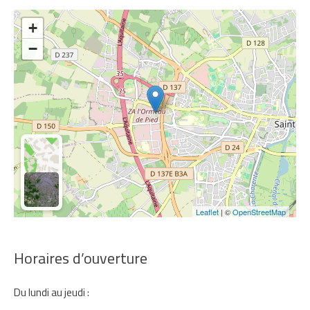
+
−
Leaflet
| ©
OpenStreetMap
Horaires d’ouverture
Du lundi au jeudi :