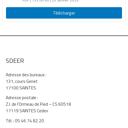
C du FACÉ 2022 (totalité, programme ER
2022)
Télécharger
SDEER
Adresse des bureaux :
131, cours Genet
17100 SAINTES
Adresse postale :
Z.I. de l’Ormeau de Pied – CS 60518
17119 SAINTES Cedex
Tél. : 05 46 74 82 20