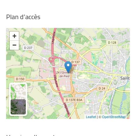
Plan d’accès
+
−
Leaflet
| ©
OpenStreetMap