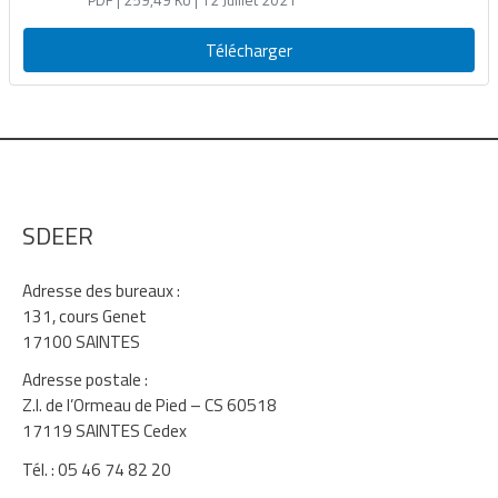
2020) – Programme spécifique du SDEER
(2nde tranche)
Télécharger
SDEER
Adresse des bureaux :
131, cours Genet
17100 SAINTES
Adresse postale :
Z.I. de l’Ormeau de Pied – CS 60518
17119 SAINTES Cedex
Tél. : 05 46 74 82 20