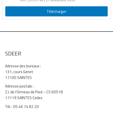
SS du FACÉ 2019 (solde, programmes ER
2019 et ER 2020)
Télécharger
SDEER
Adresse des bureaux :
131, cours Genet
17100 SAINTES
Adresse postale :
Z.I. de l’Ormeau de Pied – CS 60518
17119 SAINTES Cedex
Tél. : 05 46 74 82 20