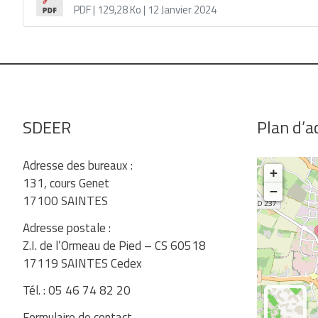
PDF
| 129,28 Ko
| 12 Janvier 2024
SDEER
Plan d’a
Adresse des bureaux :
+
131, cours Genet
−
17100 SAINTES
Adresse postale :
Z.I. de l’Ormeau de Pied – CS 60518
17119 SAINTES Cedex
Tél. : 05 46 74 82 20
Formulaire de contact