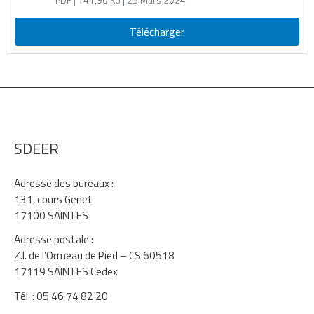
S du FACÉ 2022 (solde, programmes ER
2022 et ER 2023)
Télécharger
SDEER
Adresse des bureaux :
131, cours Genet
17100 SAINTES
Adresse postale :
Z.I. de l’Ormeau de Pied – CS 60518
17119 SAINTES Cedex
Tél. : 05 46 74 82 20