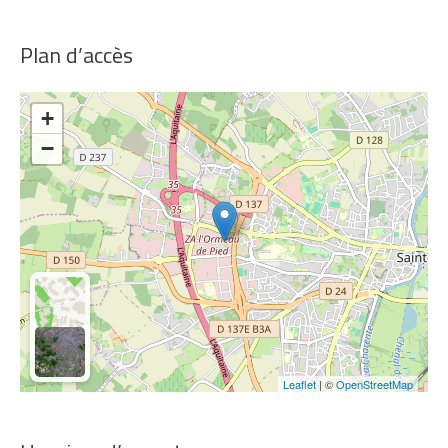
Plan d’accès
+
−
Leaflet
| ©
OpenStreetMap