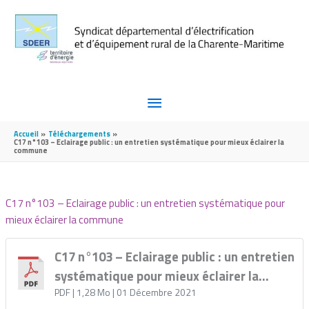
Aller au contenu
Aller au pied de page
MENU
PRINCIPAL
Accueil
Téléchargements
C17 n°103 – Eclairage public : un entretien systématique pour mieux éclairer la
commune
C17 n°103 – Eclairage public : un entretien systématique pour
mieux éclairer la commune
C17 n°103 – Eclairage public : un entretien
systématique pour mieux éclairer la
commune
PDF
| 1,28 Mo
| 01 Décembre 2021